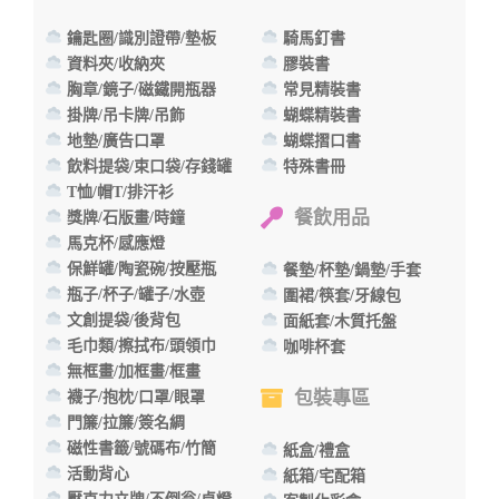
鑰匙圈/識別證帶/墊板
騎馬釘書
資料夾/收納夾
膠裝書
胸章/鏡子/磁鐵開瓶器
常見精裝書
掛牌/吊卡牌/吊飾
蝴蝶精裝書
地墊/廣告口罩
蝴蝶摺口書
飲料提袋/束口袋/存錢罐
特殊書冊
T恤/帽T/排汗衫
餐飲用品
獎牌/石版畫/時鐘
馬克杯/感應燈
保鮮罐/陶瓷碗/按壓瓶
餐墊/杯墊/鍋墊/手套
瓶子/杯子/罐子/水壺
圍裙/筷套/牙線包
文創提袋/後背包
面紙套/木質托盤
毛巾類/擦拭布/頭領巾
咖啡杯套
無框畫/加框畫/框畫
包裝專區
襪子/抱枕/口罩/眼罩
門簾/拉簾/簽名綢
磁性書籤/號碼布/竹簡
紙盒/禮盒
活動背心
紙箱/宅配箱