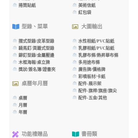
捲筒貼紙
美術信紙
紅包袋
型錄、菜單
大圖輸出
摺式型錄/皮革型錄
水性相紙/PVC貼紙
騎馬釘/頁籤式型錄
乳膠相紙/PVC貼紙
鉚釘型錄/金屬壓邊
乳膠布條/熱昇華布條
木框海報/桌立牌
多用途布條
獎狀/簽名簿/證書夾
廣告牌/價格牌
彩噴板材/卡紙
桌曆年月曆
配件-展示架
配件-旗桿/旗座/旗尖
配件-五金/其他
桌曆
月曆
年曆
功能禮贈品
書冊類