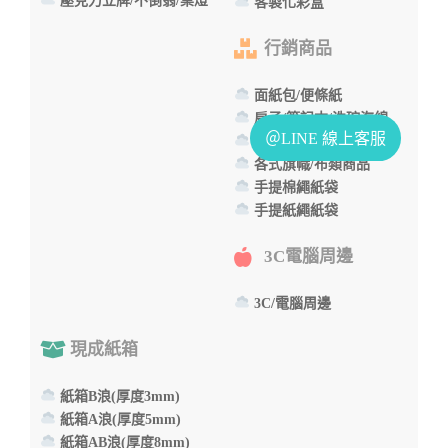
壓克力立牌/不倒翁/桌燈
客製化彩盒
行銷商品
面紙包/便條紙
扇子/筆記本/洗碗海綿
魔術方塊/時鐘/拼圖
各式旗幟/布類商品
手提棉繩紙袋
手提紙繩紙袋
3C電腦周邊
3C/電腦周邊
現成紙箱
紙箱B浪(厚度3mm)
紙箱A浪(厚度5mm)
紙箱AB浪(厚度8mm)