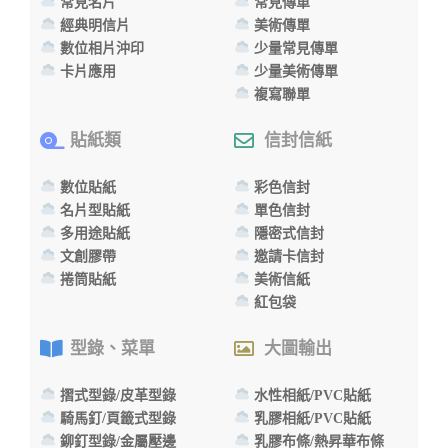
常見名片
常見傳單
經典明信片
美術傳單
數位相片沖印
少量常見傳單
卡片應用
少量美術傳單
複寫聯單
貼紙類
信封信紙
數位貼紙
彩色信封
名片型貼紙
單色信封
多用途貼紙
隱密式信封
文創膠帶
邀請卡信封
捲筒貼紙
美術信紙
紅包袋
型錄、菜單
大圖輸出
摺式型錄/皮革型錄
水性相紙/PVC貼紙
騎馬釘/頁籤式型錄
乳膠相紙/PVC貼紙
鉚釘型錄/金屬壓邊
乳膠布條/熱昇華布條