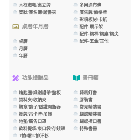
木框海報/桌立牌
多用途布條
獎狀/簽名簿/證書夾
廣告牌/價格牌
彩噴板材/卡紙
桌曆年月曆
配件-展示架
配件-旗桿/旗座/旗尖
配件-五金/其他
桌曆
月曆
年曆
功能禮贈品
書冊類
鑰匙圈/識別證帶/墊板
騎馬釘書
資料夾/收納夾
膠裝書
胸章/鏡子/磁鐵開瓶器
常見精裝書
掛牌/吊卡牌/吊飾
蝴蝶精裝書
地墊/廣告口罩
蝴蝶摺口書
飲料提袋/束口袋/存錢罐
特殊書冊
T恤/帽T/排汗衫