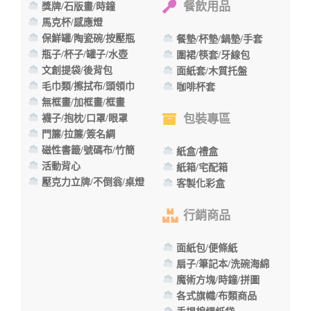
餐飲用品
獎牌/石版畫/時鐘
馬克杯/感應燈
保鮮罐/陶瓷碗/按壓瓶
餐墊/杯墊/鍋墊/手套
瓶子/杯子/罐子/水壺
圍裙/筷套/牙線包
文創提袋/後背包
面紙套/木質托盤
毛巾類/擦拭布/頭領巾
咖啡杯套
無框畫/加框畫/框畫
包裝專區
襪子/抱枕/口罩/眼罩
門簾/拉簾/簽名綢
磁性書籤/號碼布/竹簡
紙盒/禮盒
活動背心
紙箱/宅配箱
壓克力立牌/不倒翁/桌燈
客製化彩盒
行銷商品
面紙包/便條紙
扇子/筆記本/洗碗海綿
魔術方塊/時鐘/拼圖
各式旗幟/布類商品