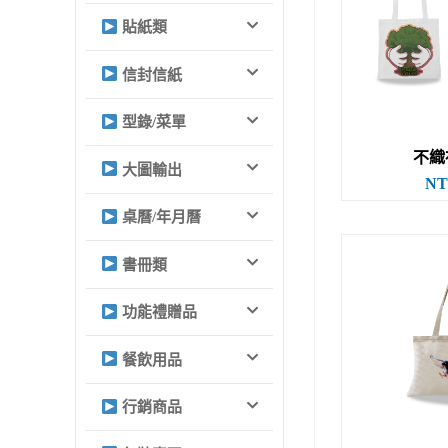
貼紙類
信封信紙
型錄/菜單
不織
大圖輸出
NT
桌曆/年月曆
書冊類
功能禮贈品
餐飲用品
行銷商品