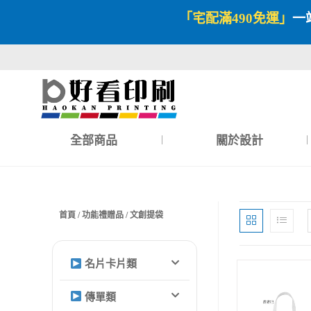
「宅配滿490免運」
一
全部商品
關於設計
首頁
/
功能禮贈品
/ 文創提袋
名片卡片類
傳單類