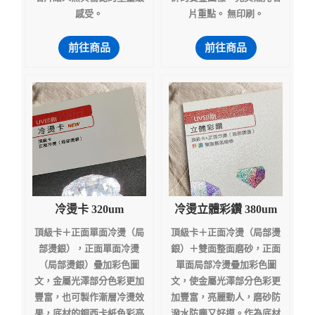
感受。
片重點。 無印刷。
前往商品
前往商品
冷燙卡 320um
冷燙立體彩鑽 380um
頂級卡＋正面單面冷燙（局
頂級卡＋正面冷燙（局部燙
部燙銀），正面單面冷燙
銀）＋雙面整面磨砂，正面
（局部燙銀）疊加彩色圖
單面局部冷燙疊加彩色圖
文，金屬光澤部分色彩更加
文，使金屬光澤部分色彩更
豐富，也可製作漸層冷燙效
加豐富，亮麗動人，磨砂防
果，底材的銅西卡紙色彩亮
潑水防塵又好摸。作為底材