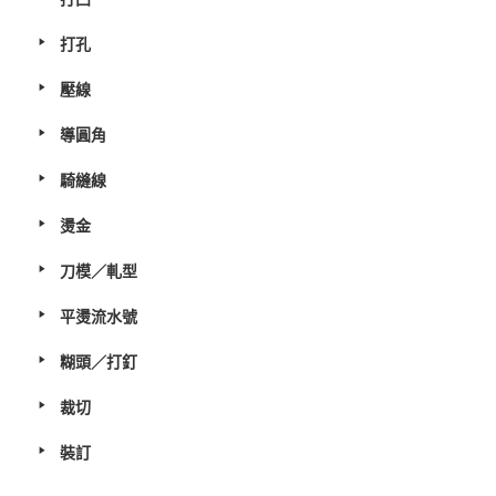
打孔
壓線
導圓角
騎縫線
燙金
刀模／軋型
平燙流水號
糊頭／打釘
裁切
裝訂