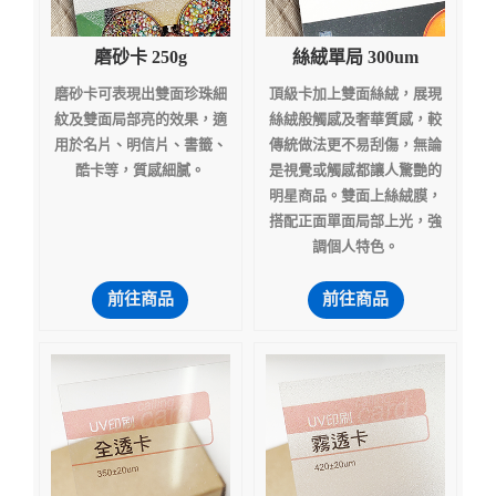
磨砂卡 250g
絲絨單局 300um
磨砂卡可表現出雙面珍珠細
頂級卡加上雙面絲絨，展現
紋及雙面局部亮的效果，適
絲絨般觸感及奢華質感，較
用於名片、明信片、書籤、
傳統做法更不易刮傷，無論
酷卡等，質感細膩。
是視覺或觸感都讓人驚艷的
明星商品。雙面上絲絨膜，
搭配正面單面局部上光，強
調個人特色。
前往商品
前往商品