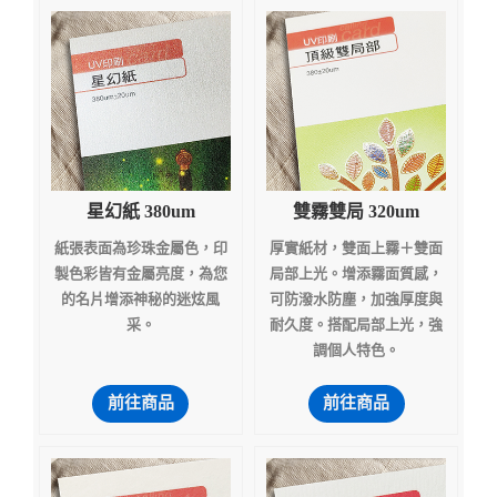
星幻紙 380um
雙霧雙局 320um
紙張表面為珍珠金屬色，印
厚實紙材，雙面上霧＋雙面
製色彩皆有金屬亮度，為您
局部上光。增添霧面質感，
的名片增添神秘的迷炫風
可防潑水防塵，加強厚度與
采。
耐久度。搭配局部上光，強
調個人特色。
前往商品
前往商品