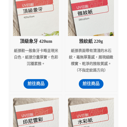
頂級象牙 420um
雅紋紙 220g
紙張較一般象牙卡略呈現米
紙張表面帶有清淺的木石
白色，紙張分量厚實，色彩
紋，毫無厚重感，展現細緻
沉穩素雅。
樸實、乾淨的雅致質感。
（不指定紋路方向）
前往商品
前往商品