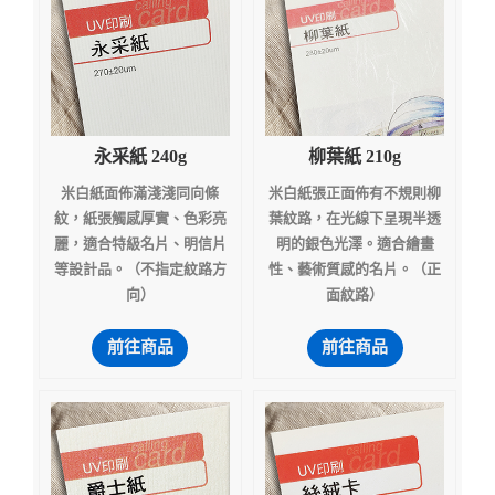
永采紙 240g
柳葉紙 210g
米白紙面佈滿淺淺同向條
米白紙張正面佈有不規則柳
紋，紙張觸感厚實、色彩亮
葉紋路，在光線下呈現半透
麗，適合特級名片、明信片
明的銀色光澤。適合繪畫
等設計品。（不指定紋路方
性、藝術質感的名片。（正
向）
面紋路）
前往商品
前往商品