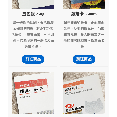
五色銀 250g
銀箔卡 360um
除一般四色印刷，五色銀增
超亮麗銀箔紙張，正面單面
添優雅的白銀（PANTONE
光亮、反射純銀光芒，凸顯
P804），單雙面皆可五色印
獨特風格，令人眼睛為之一
刷 。作為底材的一級卡表面
亮的超吸睛材質。為單面卡
略帶光澤 。
紙。
前往商品
前往商品