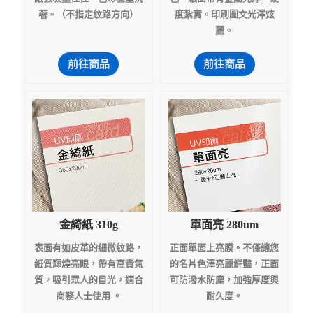
著。（不指定紋路方向）
度紮實。印刷圖文光澤炫
麗。
前往商品
前往商品
金綺紙 310g
單面亮 280um
表面有如皮革的細微紋路，
正面單面上亮膜。不僅讓您
紙質輝煌亮眼，帶有高貴氣
的名片色澤亮麗鮮豔，正面
質，吸引眾人的目光，適合
可防潑水防塵，加強厚度與
商務人士使用 。
耐久度。