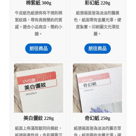
棉絮紙 300g
彩幻紙 220g
牛皮紙色紙張佈有不規則棉
紙張兩面皆為淡淡的鵝黃
絮紋路，帶有典雅簡約的質
色，紙面帶有金屬光澤，硬
感。適合小品商店、簡約小
度紮實。印刷圖文光澤炫
舖。
麗。
前往商品
前往商品
美白儷紋 220g
奇幻紙 250g
紙面上佈滿斑駁同向條紋，
紙張兩面皆為淡淡的薰衣草
紙張吸墨性佳，色彩穩重沉
色，紙面帶有金屬光澤，硬