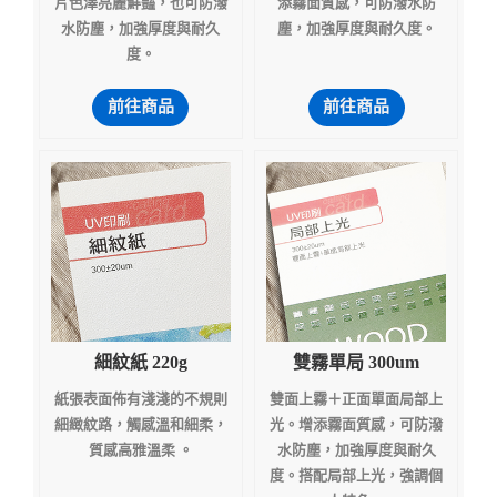
片色澤亮麗鮮豔，也可防潑
添霧面質感，可防潑水防
水防塵，加強厚度與耐久
塵，加強厚度與耐久度。
度。
前往商品
前往商品
細紋紙 220g
雙霧單局 300um
紙張表面佈有淺淺的不規則
雙面上霧＋正面單面局部上
細緻紋路，觸感溫和細柔，
光。增添霧面質感，可防潑
質感高雅溫柔 。
水防塵，加強厚度與耐久
度。搭配局部上光，強調個