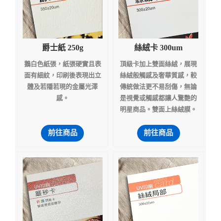
爵士紙 250g
絲絨卡 300um
鵝白色紙張，紙張硬實且表
頂級卡加上雙面絲絨，展現
面有細紋，印刷後表現出立
絲絨般觸感及奢華質感，較
體及若隱若現的金屬光澤
傳統做法更不易刮傷，無論
感。
是視覺或觸感都讓人驚艷的
明星商品。雙面上絲絨膜。
前往商品
前往商品