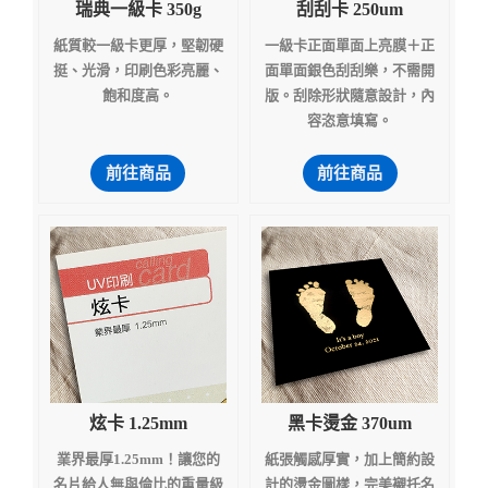
瑞典一級卡 350g
刮刮卡 250um
紙質較一級卡更厚，堅韌硬
一級卡正面單面上亮膜＋正
挺、光滑，印刷色彩亮麗、
面單面銀色刮刮樂，不需開
飽和度高。
版。刮除形狀隨意設計，內
容恣意填寫。
前往商品
前往商品
炫卡 1.25mm
黑卡燙金 370um
業界最厚1.25mm！讓您的
紙張觸感厚實，加上簡約設
名片給人無與倫比的重量級
計的燙金圖樣，完美襯托名