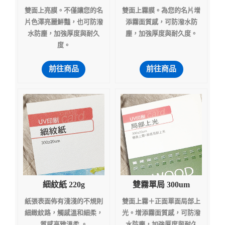
雙面上亮膜。不僅讓您的名
雙面上霧膜。為您的名片增
片色澤亮麗鮮豔，也可防潑
添霧面質感，可防潑水防
水防塵，加強厚度與耐久
塵，加強厚度與耐久度。
度。
前往商品
前往商品
細紋紙 220g
雙霧單局 300um
紙張表面佈有淺淺的不規則
雙面上霧＋正面單面局部上
細緻紋路，觸感溫和細柔，
光。增添霧面質感，可防潑
質感高雅溫柔 。
水防塵，加強厚度與耐久