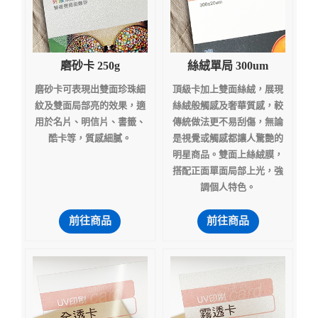
磨砂卡 250g
絲絨單局 300um
磨砂卡可表現出雙面珍珠細
頂級卡加上雙面絲絨，展現
紋及雙面局部亮的效果，適
絲絨般觸感及奢華質感，較
用於名片、明信片、書籤、
傳統做法更不易刮傷，無論
酷卡等，質感細膩。
是視覺或觸感都讓人驚艷的
明星商品。雙面上絲絨膜，
搭配正面單面局部上光，強
調個人特色。
前往商品
前往商品