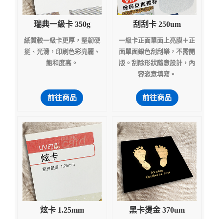
瑞典一級卡 350g
刮刮卡 250um
紙質較一級卡更厚，堅韌硬
一級卡正面單面上亮膜＋正
挺、光滑，印刷色彩亮麗、
面單面銀色刮刮樂，不需開
飽和度高。
版。刮除形狀隨意設計，內
容恣意填寫。
前往商品
前往商品
炫卡 1.25mm
黑卡燙金 370um