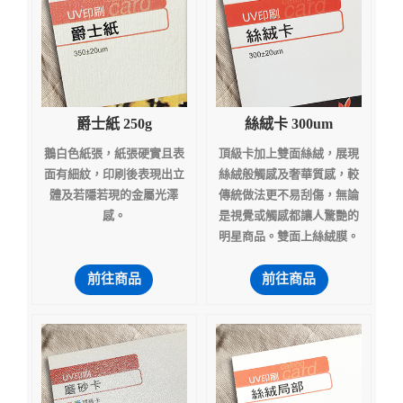
爵士紙 250g
絲絨卡 300um
鵝白色紙張，紙張硬實且表
頂級卡加上雙面絲絨，展現
面有細紋，印刷後表現出立
絲絨般觸感及奢華質感，較
體及若隱若現的金屬光澤
傳統做法更不易刮傷，無論
感。
是視覺或觸感都讓人驚艷的
明星商品。雙面上絲絨膜。
前往商品
前往商品