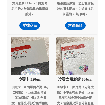
業界最厚1.25mm！讓您的
紙張觸感厚實，加上簡約設
名片給人無與倫比的重量級
計的燙金圖樣，完美襯托名
感受。
片重點。 無印刷。
前往商品
前往商品
冷燙卡 320um
冷燙立體彩鑽 380um
頂級卡＋正面單面冷燙（局
頂級卡＋正面冷燙（局部燙
部燙銀），正面單面冷燙
銀）＋雙面整面磨砂，正面
（局部燙銀）疊加彩色圖
單面局部冷燙疊加彩色圖
文，金屬光澤部分色彩更加
文，使金屬光澤部分色彩更