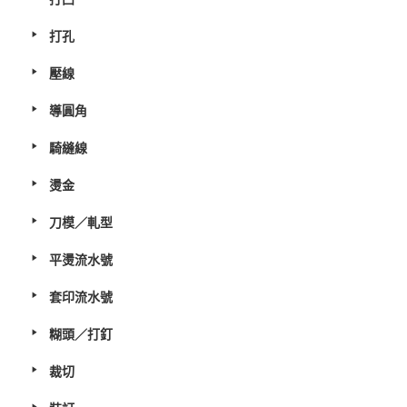
打孔
壓線
導圓角
騎縫線
燙金
刀模／軋型
平燙流水號
套印流水號
糊頭／打釘
裁切