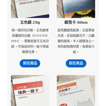
五色銀 250g
銀箔卡 360um
除一般四色印刷，五色銀增
超亮麗銀箔紙張，正面單面
添優雅的白銀（PANTONE
光亮、反射純銀光芒，凸顯
P804），單雙面皆可五色印
獨特風格，令人眼睛為之一
刷 。作為底材的一級卡表面
亮的超吸睛材質。為單面卡
略帶光澤 。
紙。
前往商品
前往商品