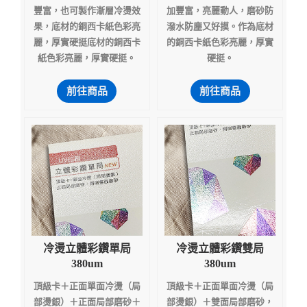
豐富，也可製作漸層冷燙效
加豐富，亮麗動人，磨砂防
果，底材的銅西卡紙色彩亮
潑水防塵又好摸。作為底材
麗，厚實硬挺底材的銅西卡
的銅西卡紙色彩亮麗，厚實
紙色彩亮麗，厚實硬挺。
硬挺。
前往商品
前往商品
冷燙立體彩鑽單局
冷燙立體彩鑽雙局
380um
380um
頂級卡＋正面單面冷燙（局
頂級卡＋正面單面冷燙（局
部燙銀）＋正面局部磨砂＋
部燙銀）＋雙面局部磨砂，