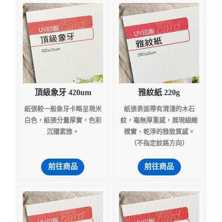
頂級象牙 420um
雅紋紙 220g
紙張較一般象牙卡略呈現米
紙張表面帶有清淺的木石
白色，紙張分量厚實，色彩
紋，毫無厚重感，展現細緻
沉穩素雅。
樸實、乾淨的雅致質感。
（不指定紋路方向）
前往商品
前往商品