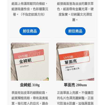
紙面上佈滿斑駁同向條紋，
紙張兩面皆為淡淡的薰衣草
紙張吸墨性佳，色彩穩重沉
色，紙面帶有金屬光澤，硬
著。（不指定紋路方向）
度紮實。印刷圖文光澤炫
麗。
前往商品
前往商品
金綺紙 310g
單面亮 280um
表面有如皮革的細微紋路，
正面單面上亮膜。不僅讓您
紙質輝煌亮眼，帶有高貴氣
的名片色澤亮麗鮮豔，正面
質，吸引眾人的目光，適合
可防潑水防塵，加強厚度與