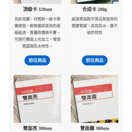
頂級卡 320um
合成卡 200g
色彩亮麗，材質較一級卡厚
紙張表面較平滑且無塗佈的
實硬挺，歐美國家使用的高
塑膠質感，具有防水、撕不
級紙張，質優而價格平實。
破的特性
可進行雙面上光加工，增添
質感與防水特性。
前往商品
前往商品
雙面亮 300um
雙面霧 300um