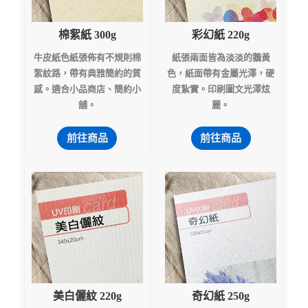
棉絮紙 300g
彩幻紙 220g
牛皮紙色紙張佈有不規則棉
紙張兩面皆為淡淡的鵝黃
絮紋路，帶有典雅簡約的質
色，紙面帶有金屬光澤，硬
感。適合小品商店、簡約小
度紮實。印刷圖文光澤炫
舖。
麗。
前往商品
前往商品
美白儷紋 220g
奇幻紙 250g