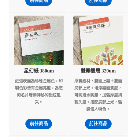
前往商品
前往商品
星幻紙 380um
雙霧雙局 320um
紙張表面為珍珠金屬色，印
厚實紙材，雙面上霧＋雙面
製色彩皆有金屬亮度，為您
局部上光。增添霧面質感，
的名片增添神秘的迷炫風
可防潑水防塵，加強厚度與
采。
耐久度。搭配局部上光，強
調個人特色。
前往商品
前往商品