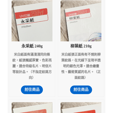
永采紙 240g
柳葉紙 210g
米白紙面佈滿淺淺同向條
米白紙張正面佈有不規則柳
紋，紙張觸感厚實、色彩亮
葉紋路，在光線下呈現半透
麗，適合特級名片、明信片
明的銀色光澤。適合繪畫
等設計品。（不指定紋路方
性、藝術質感的名片。（正
向）
面紋路）
前往商品
前往商品