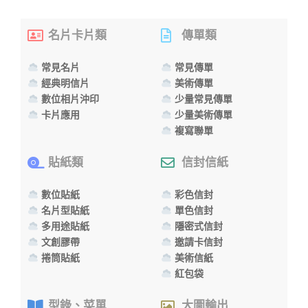
名片卡片類
傳單類
常見名片
常見傳單
經典明信片
美術傳單
數位相片沖印
少量常見傳單
卡片應用
少量美術傳單
複寫聯單
貼紙類
信封信紙
數位貼紙
彩色信封
名片型貼紙
單色信封
多用途貼紙
隱密式信封
文創膠帶
邀請卡信封
捲筒貼紙
美術信紙
紅包袋
型錄、菜單
大圖輸出