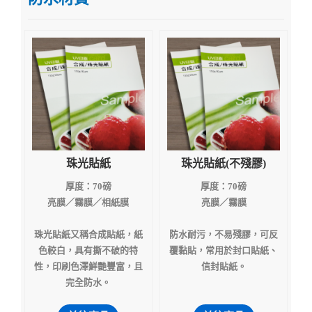
珠光貼紙
珠光貼紙(不殘膠)
厚度：70磅
厚度：70磅
亮膜／霧膜／相紙膜
亮膜／霧膜
珠光貼紙又稱合成貼紙，紙
防水耐污，不易殘膠，可反
色較白，具有撕不破的特
覆黏貼，常用於封口貼紙、
性，印刷色澤鮮艷豐富，且
信封貼紙。
完全防水。