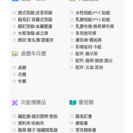
摺式型錄/皮革型錄
水性相紙/PVC貼紙
騎馬釘/頁籤式型錄
乳膠相紙/PVC貼紙
鉚釘型錄/金屬壓邊
乳膠布條/熱昇華布條
木框海報/桌立牌
多用途布條
獎狀/簽名簿/證書夾
廣告牌/價格牌
彩噴板材/卡紙
桌曆年月曆
配件-展示架
配件-旗桿/旗座/旗尖
配件-五金/其他
桌曆
月曆
年曆
功能禮贈品
書冊類
鑰匙圈/識別證帶/墊板
騎馬釘書
資料夾/收納夾
膠裝書
胸章/鏡子/磁鐵開瓶器
常見精裝書