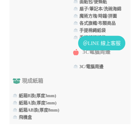
面紙包/便條紙
扇子/筆記本/洗碗海綿
魔術方塊/時鐘/拼圖
各式旗幟/布類商品
手提棉繩紙袋
手提紙繩紙袋
3C電腦周邊
3C/電腦周邊
現成紙箱
紙箱B浪(厚度3mm)
紙箱A浪(厚度5mm)
紙箱AB浪(厚度8mm)
飛機盒