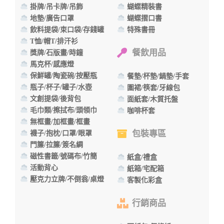
掛牌/吊卡牌/吊飾
蝴蝶精裝書
地墊/廣告口罩
蝴蝶摺口書
飲料提袋/束口袋/存錢罐
特殊書冊
T恤/帽T/排汗衫
餐飲用品
獎牌/石版畫/時鐘
馬克杯/感應燈
保鮮罐/陶瓷碗/按壓瓶
餐墊/杯墊/鍋墊/手套
瓶子/杯子/罐子/水壺
圍裙/筷套/牙線包
文創提袋/後背包
面紙套/木質托盤
毛巾類/擦拭布/頭領巾
咖啡杯套
無框畫/加框畫/框畫
包裝專區
襪子/抱枕/口罩/眼罩
門簾/拉簾/簽名綢
磁性書籤/號碼布/竹簡
紙盒/禮盒
活動背心
紙箱/宅配箱
壓克力立牌/不倒翁/桌燈
客製化彩盒
行銷商品