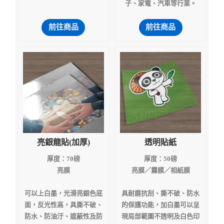
子、家電、汽車等行業。
前往商品
前往商品
亮銀龍貼(加厚)
透明貼紙
厚度：70磅
厚度：50磅
亮膜
亮膜／霧膜／相紙膜
可以上白墨，光滑亮銀色底
具耐磨抗刮、撕不破、防水
面，反光性高，具撕不破、
的保護功能，加白墨可以呈
防水、防油汙、遮蔽性及防
現局部範圍不透明及白色印