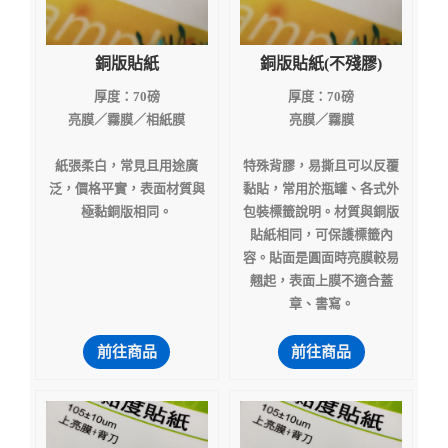
銅版貼紙
銅版貼紙(不殘膠)
厚度：70磅
厚度：70磅
亮膜／霧膜／相紙膜
亮膜／霧膜
紙張柔白，常見且用途廣
特殊
背膠，易撕且可以反覆
泛，價格平實，表面材質與
黏貼，常用於瓶罐、各式外
極黏銅版相同。
包裝標籤說明。材質與銅版
貼紙相同，可保護標籤內
容。貼面是圓面時亮膜較易
翹起，表面上膜不適合蓋
章、書寫。
前往商品
前往商品