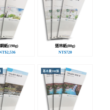
銅紙(190g)
道林紙(80g)
NT$2,536
NT$720
張
基本量100張