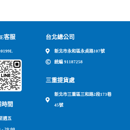
NE客服
台北總公司
c0199L
新北市永和區永貞路107號
統編 91187258
三重提貨處
新北市三重區三和路2段173巷
業時間
45號
至週五
 - 20:00