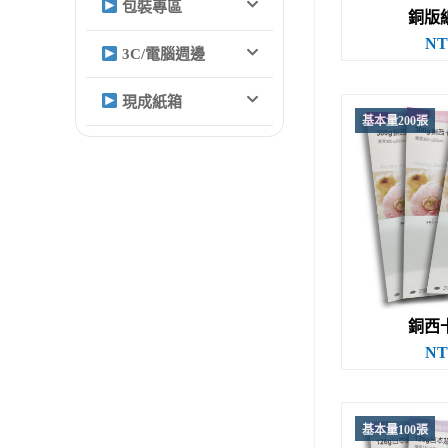
包裝專區
銅版紙(
NT
3C/電腦週邊
現成紙箱
基本量200張
銅西卡(
NT
基本量100張