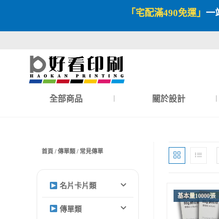
「宅配滿490免運」
一
全部商品
關於設計
首頁
/
傳單類
/ 常見傳單
名片卡片類
基本量10000張
傳單類