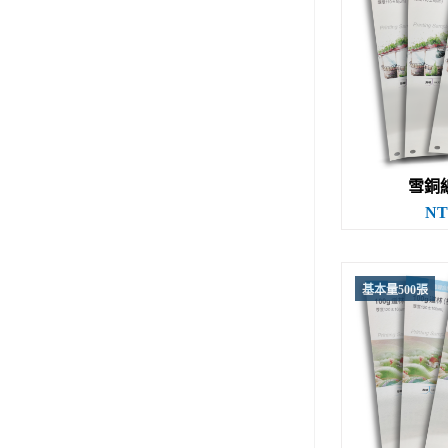
雪銅紙(
NT
基本量500張