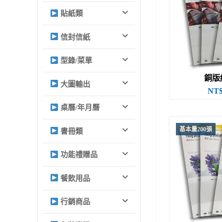
貼紙類
信封信紙
型錄/菜單
銅版紙
大圖輸出
NT$
桌曆/年月曆
基本量200張
書冊類
功能禮贈品
餐飲用品
行銷商品