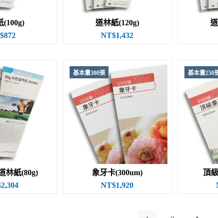
100g)
道林紙(120g)
道
$872
NT$1,432
基本量300張
基本量250
林紙(80g)
象牙卡(300um)
頂級
2,304
NT$1,920