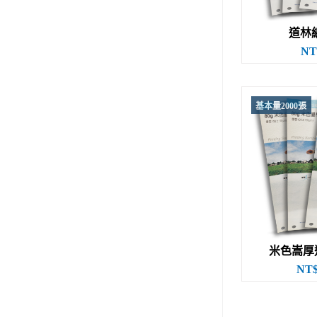
道林紙(
NT
基本量2000張
米色嵩厚道
NT$