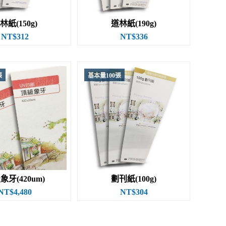
林紙(150g)
道林紙(190g)
NT$312
NT$336
張
基本量100張
象牙(420um)
劃刊紙(100g)
NT$4,480
NT$304