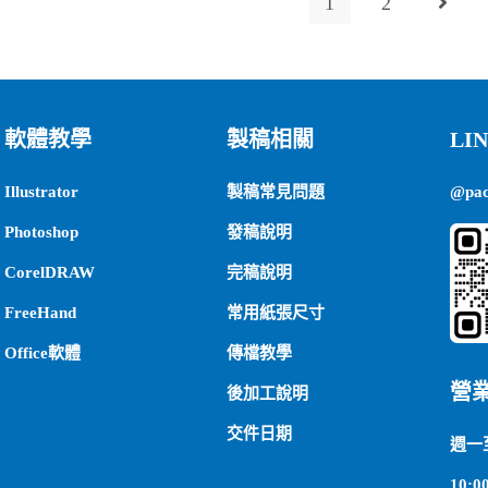
1
2
軟體教學
製稿相關
LI
Illustrator
製稿常見問題
@pa
Photoshop
發稿說明
CorelDRAW
完稿說明
FreeHand
常用紙張尺寸
Office軟體
傳檔教學
營
後加工說明
交件日期
週一
10:00