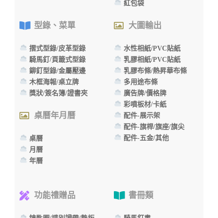
紅包袋
型錄、菜單
大圖輸出
摺式型錄/皮革型錄
水性相紙/PVC貼紙
騎馬釘/頁籤式型錄
乳膠相紙/PVC貼紙
鉚釘型錄/金屬壓邊
乳膠布條/熱昇華布條
木框海報/桌立牌
多用途布條
獎狀/簽名簿/證書夾
廣告牌/價格牌
彩噴板材/卡紙
桌曆年月曆
配件-展示架
配件-旗桿/旗座/旗尖
配件-五金/其他
桌曆
月曆
年曆
功能禮贈品
書冊類