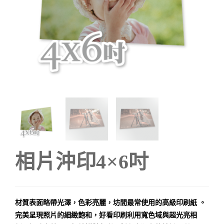
相片沖印4×6吋
材質表面略帶光澤，色彩亮麗，坊間最常使用的高級印刷紙 。
完美呈現照片的細緻飽和，好看印刷利用寬色域與超光亮相