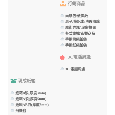
行銷商品
面紙包/便條紙
扇子/筆記本/洗碗海綿
魔術方塊/時鐘/拼圖
各式旗幟/布類商品
手提棉繩紙袋
手提紙繩紙袋
3C電腦周邊
3C/電腦周邊
現成紙箱
紙箱B浪(厚度3mm)
紙箱A浪(厚度5mm)
紙箱AB浪(厚度8mm)
飛機盒