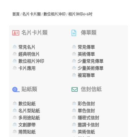
首頁
/
名片卡片類
/
數位相片沖印
/ 相片沖印4×6吋
名片卡片類
傳單類
常見名片
常見傳單
經典明信片
美術傳單
數位相片沖印
少量常見傳單
卡片應用
少量美術傳單
複寫聯單
貼紙類
信封信紙
數位貼紙
彩色信封
名片型貼紙
單色信封
多用途貼紙
隱密式信封
文創膠帶
邀請卡信封
捲筒貼紙
美術信紙