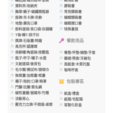
鑰匙圈/識別證帶/墊板
騎馬釘書
資料夾/收納夾
膠裝書
胸章/鏡子/磁鐵開瓶器
常見精裝書
掛牌/吊卡牌/吊飾
蝴蝶精裝書
地墊/廣告口罩
蝴蝶摺口書
飲料提袋/束口袋/存錢罐
特殊書冊
T恤/帽T/排汗衫
餐飲用品
獎牌/石版畫/時鐘
馬克杯/感應燈
保鮮罐/陶瓷碗/按壓瓶
餐墊/杯墊/鍋墊/手套
瓶子/杯子/罐子/水壺
圍裙/筷套/牙線包
文創提袋/後背包
面紙套/木質托盤
毛巾類/擦拭布/頭領巾
咖啡杯套
無框畫/加框畫/框畫
包裝專區
襪子/抱枕/口罩/眼罩
門簾/拉簾/簽名綢
磁性書籤/號碼布/竹簡
紙盒/禮盒
活動背心
紙箱/宅配箱
壓克力立牌/不倒翁/桌燈
客製化彩盒