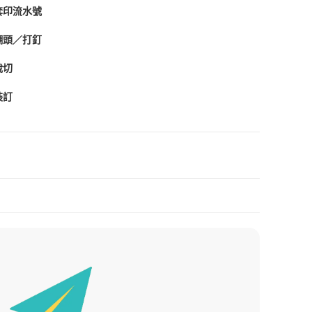
套印流水號
糊頭／打釘
裁切
裝訂