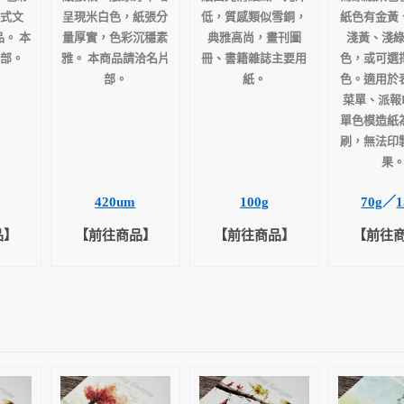
式文
呈現米白色，紙張分
低，質感類似雪銅，
紙色有金黃
。 本
量厚實，色彩沉穩素
典雅高尚，畫刊圖
淺黃、淺
部。
雅。 本商品請洽名片
冊、書籍雜誌主要用
色，或可選
部。
紙。
色。適用於
菜單、派報
單色模造紙
刷，無法印
果
420um
100g
70g
／
1
品】
【前往商品】
【前往商品】
【前往