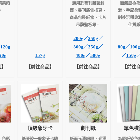
精美的
適用於書刊雜誌封
面觸感極
。
面、書刊廣告插頁、
滑、手感柔
商品包裝紙盒、卡片
刷後沉穩典
吊牌墊板等。
佳質
200g
／
250g
／
／
120g
300g
／
350g
／
80g
／
100g
90g
157g
400g
／
500g
／
150g
品】
【前往商品】
【前往商品】
【前往
頂級象牙卡
劃刊紙
單色模
，色彩
紙張較一般象牙卡略
紙面光滑細緻，光澤
為原紙染色