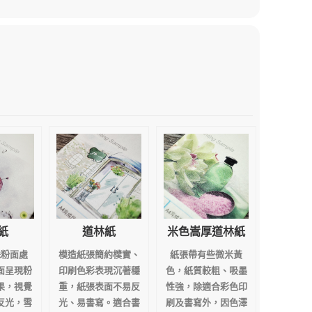
紙
道林紙
米色嵩厚道林紙
殊粉面處
模造紙張簡約樸實、
紙張帶有些微米黃
面呈現粉
印刷色彩表現沉著穩
色，紙質較粗、吸墨
果，視覺
重，紙張表面不易反
性強，除適合彩色印
反光，雪
光、易書寫。適合書
刷及書寫外，因色澤