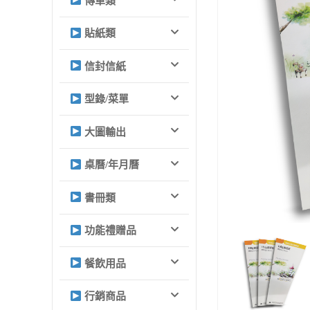
傳單類
貼紙類
信封信紙
型錄/菜單
大圖輸出
桌曆/年月曆
書冊類
功能禮贈品
餐飲用品
行銷商品