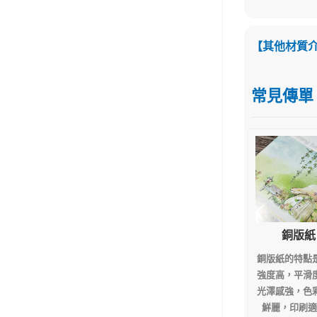
【其他材質
常見傳單
銅版紙
銅版紙的特點
強度高，平滑
光澤感強，色
鮮麗，印刷適