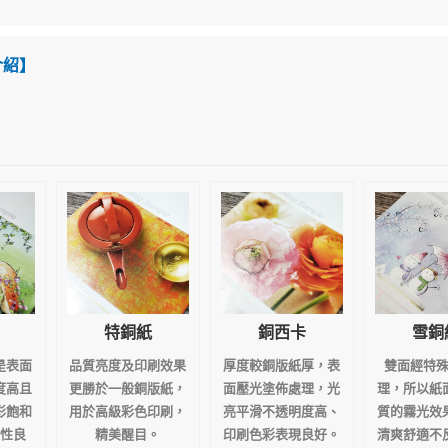
介紹】
特銅紙
銅西卡
雪銅
是表面
品質亮度及印刷效果
厚度較銅版紙厚，表
雙面經特
度高且
更勝於一般銅版紙，
面壓光塗佈處理，光
理，所以紙
彩飽和
用於高級彩色印刷，
亮平滑不透明度高、
質的霧光效
性良
精美醒目。
印刷色彩表現良好。
清爽舒適不