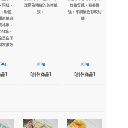
、粉紅、
理極為精細的美術紙
紋路質感，吸墨性
綠、粉藍
張。
強，印刷後色彩較沈
擇原紙白
穩。
表格單、
DM等。
為黑白印
製灰階效
。
50g
100g
100g
商品】
【前往商品】
【前往商品】