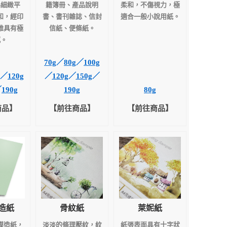
為細緻平
籍簿冊、產品說明
柔和，不傷視力，極
和，經印
書、書刊雜誌、信封
適合一般小說用紙。
雅具有極
信紙、便條紙。
感。
70g
／
80g
／
100g
／
120g
／
120g
／
150g
／
／
190g
190g
80g
商品】
【前往商品】
【前往商品】
造紙
骨紋紙
萊妮紙
模造紙，
淡淡的條理壓紋，紋
紙張表面具有十字狀