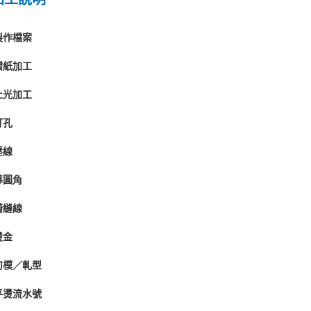
製作檔案
摺紙加工
上光加工
打孔
壓線
導圓角
騎縫線
燙金
刀模／軋型
平燙流水號