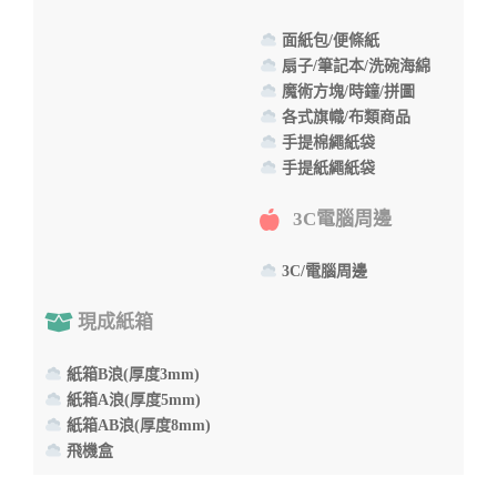
面紙包/便條紙
扇子/筆記本/洗碗海綿
魔術方塊/時鐘/拼圖
各式旗幟/布類商品
手提棉繩紙袋
手提紙繩紙袋
3C電腦周邊
3C/電腦周邊
現成紙箱
紙箱B浪(厚度3mm)
紙箱A浪(厚度5mm)
紙箱AB浪(厚度8mm)
飛機盒