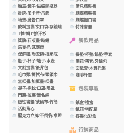
胸章/鏡子/磁鐵開瓶器
常見精裝書
掛牌/吊卡牌/吊飾
蝴蝶精裝書
地墊/廣告口罩
蝴蝶摺口書
飲料提袋/束口袋/存錢罐
特殊書冊
T恤/帽T/排汗衫
餐飲用品
獎牌/石版畫/時鐘
馬克杯/感應燈
保鮮罐/陶瓷碗/按壓瓶
餐墊/杯墊/鍋墊/手套
瓶子/杯子/罐子/水壺
圍裙/筷套/牙線包
文創提袋/後背包
面紙套/木質托盤
毛巾類/擦拭布/頭領巾
咖啡杯套
無框畫/加框畫/框畫
包裝專區
襪子/抱枕/口罩/眼罩
門簾/拉簾/簽名綢
磁性書籤/號碼布/竹簡
紙盒/禮盒
活動背心
紙箱/宅配箱
壓克力立牌/不倒翁/桌燈
客製化彩盒
行銷商品