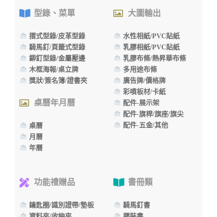
型錄、菜單
大圖輸出
摺式型錄/皮革型錄
水性相紙/PVC貼紙
騎馬釘/頁籤式型錄
乳膠相紙/PVC貼紙
鉚釘型錄/金屬壓邊
乳膠布條/熱昇華布條
木框海報/桌立牌
多用途布條
獎狀/簽名簿/證書夾
廣告牌/價格牌
彩噴板材/卡紙
桌曆年月曆
配件-展示架
配件-旗桿/旗座/旗尖
配件-五金/其他
桌曆
月曆
年曆
功能禮贈品
書冊類
鑰匙圈/識別證帶/墊板
騎馬釘書
資料夾/收納夾
膠裝書