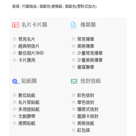
首頁
/
行銷商品
/
面紙包/便條紙
/ 面紙包(塑料式加大)
名片卡片類
傳單類
常見名片
常見傳單
經典明信片
美術傳單
數位相片沖印
少量常見傳單
卡片應用
少量美術傳單
複寫聯單
貼紙類
信封信紙
數位貼紙
彩色信封
名片型貼紙
單色信封
多用途貼紙
隱密式信封
文創膠帶
邀請卡信封
捲筒貼紙
美術信紙
紅包袋