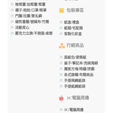
無框畫/加框畫/框畫
包裝專區
襪子/抱枕/口罩/眼罩
門簾/拉簾/簽名綢
磁性書籤/號碼布/竹簡
紙盒/禮盒
活動背心
紙箱/宅配箱
壓克力立牌/不倒翁/桌燈
客製化彩盒
行銷商品
面紙包/便條紙
扇子/筆記本/洗碗海綿
魔術方塊/時鐘/拼圖
各式旗幟/布類商品
手提棉繩紙袋
手提紙繩紙袋
3C電腦周邊
3C/電腦周邊