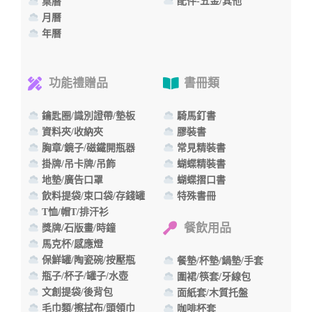
配件-五金/其他
桌曆
月曆
年曆
功能禮贈品
書冊類
鑰匙圈/識別證帶/墊板
騎馬釘書
資料夾/收納夾
膠裝書
胸章/鏡子/磁鐵開瓶器
常見精裝書
掛牌/吊卡牌/吊飾
蝴蝶精裝書
地墊/廣告口罩
蝴蝶摺口書
飲料提袋/束口袋/存錢罐
特殊書冊
T恤/帽T/排汗衫
餐飲用品
獎牌/石版畫/時鐘
馬克杯/感應燈
保鮮罐/陶瓷碗/按壓瓶
餐墊/杯墊/鍋墊/手套
瓶子/杯子/罐子/水壺
圍裙/筷套/牙線包
文創提袋/後背包
面紙套/木質托盤
毛巾類/擦拭布/頭領巾
咖啡杯套