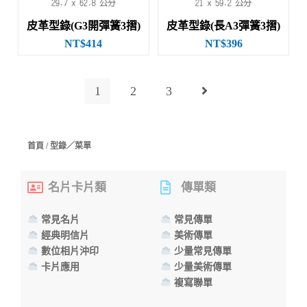
皮革型錄(G3開彈簧3摺)
皮革型錄(長A3彈簧3摺)
NT$414
NT$396
1
2
3
首頁
/ 型錄／菜單
名片卡片類
傳單類
常見名片
常見傳單
經典明信片
美術傳單
數位相片沖印
少量常見傳單
卡片應用
少量美術傳單
複寫聯單