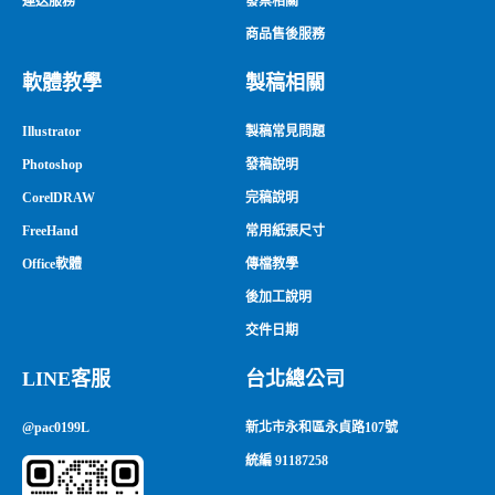
運送服務
發票相關
商品售後服務
軟體教學
製稿相關
Illustrator
製稿常見問題
Photoshop
發稿說明
CorelDRAW
完稿說明
FreeHand
常用紙張尺寸
Office軟體
傳檔教學
後加工說明
交件日期
LINE客服
台北總公司
@pac0199L
新北市永和區永貞路107號
統編 91187258