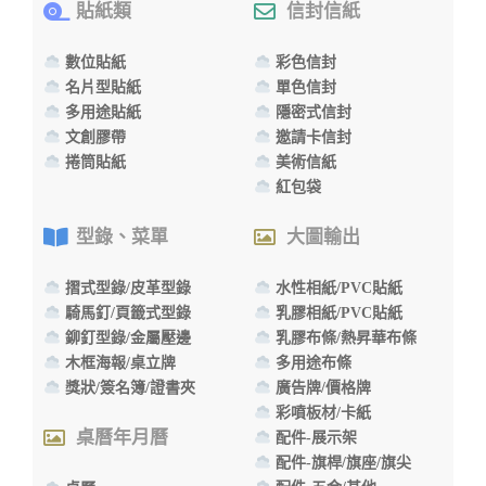
貼紙類
信封信紙
數位貼紙
彩色信封
名片型貼紙
單色信封
多用途貼紙
隱密式信封
文創膠帶
邀請卡信封
捲筒貼紙
美術信紙
紅包袋
型錄、菜單
大圖輸出
摺式型錄/皮革型錄
水性相紙/PVC貼紙
騎馬釘/頁籤式型錄
乳膠相紙/PVC貼紙
鉚釘型錄/金屬壓邊
乳膠布條/熱昇華布條
木框海報/桌立牌
多用途布條
獎狀/簽名簿/證書夾
廣告牌/價格牌
彩噴板材/卡紙
桌曆年月曆
配件-展示架
配件-旗桿/旗座/旗尖